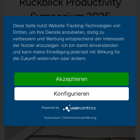
Rückblick Productivity
Symposium 2025
Diese Seite nutzt Website Tracking-Technologien von
Dritten, um ihre Dienste anzubieten, stetig zu
verbessern und Werbung entsprechend der Interessen
Strukturkrise in Deutschland - Wege
der Nutzer anzuzeigen. Ich bin damit einverstanden
und kann meine Einwilligung jederzeit mit Wirkung für
und Lösungen für den Mittelstand. Mit
die Zukunft widerrufen oder ändern.
240 Teilnehmenden war das 6.
Productivity Symposium der Concept
Mehr
AG in Kooperation mit der Bansbach
Akzeptieren
GmbH so gut besucht wie nie zuvor.
Konfigurieren
Powered by
Impressum
|
Datenschutzerklärung