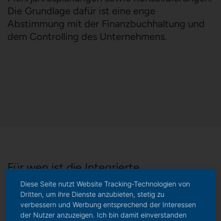
Die Grundlage dafür ist eine enge
Abstimmung mit der Finanzbuchhaltung und
dem Controlling des Unternehmens.
Für wen ist die Integrierte
Finanzplanung sinnvoll?
Diese Seite nutzt Website Tracking-Technologien von
Dritten, um ihre Dienste anzubieten, stetig zu
verbessern und Werbung entsprechend der Interessen
der Nutzer anzuzeigen. Ich bin damit einverstanden