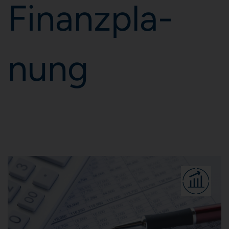
Fi­nanz­pla­
nung