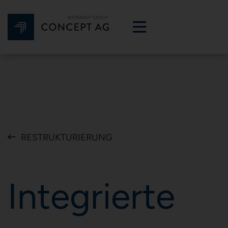
RE­STRUK­TU­RIE­RUNG
In­te­grier­te