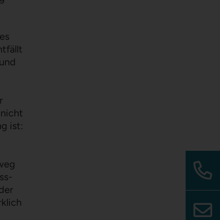
e
les
tfällt
 und
r
 nicht
g ist:
 weg
ss-
 der
rklich