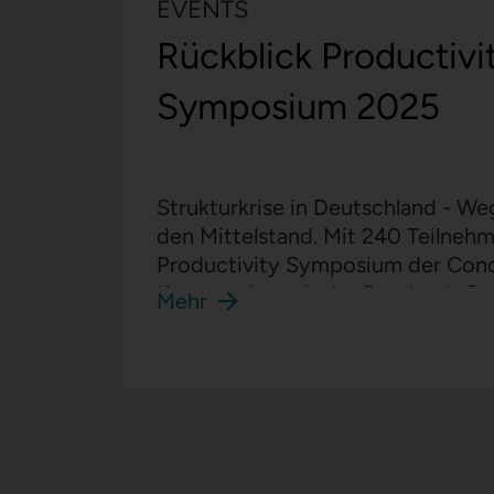
EVENTS
Rückblick Productivi
Symposium 2025
Strukturkrise in Deutschland - W
den Mittelstand. Mit 240 Teilneh
Productivity Symposium der Con
Kooperation mit der Bansbach G
Mehr
wie nie zuvor.