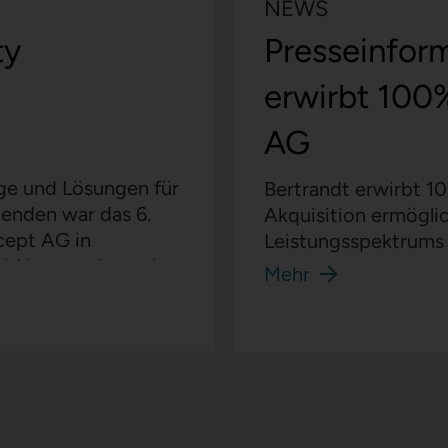
NEWS
ty
Presseinform
erwirbt 100
AG
ege und Lösungen für
Bertrandt erwirbt 1
menden war das 6.
Akquisition ermögli
cept AG in
Leistungsspektrums 
mbH so gut besucht
Mehr