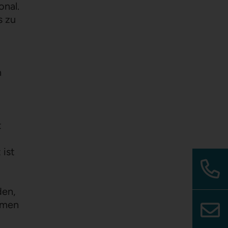
onal.
s zu
n
t
 ist
den,
ahmen