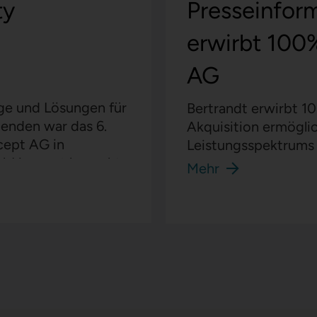
ty
Presseinform
erwirbt 100
AG
ege und Lösungen für
Bertrandt erwirbt 1
menden war das 6.
Akquisition ermögli
cept AG in
Leistungsspektrums 
mbH so gut besucht
Mehr