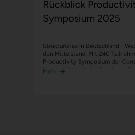
Rückblick Productivi
Symposium 2025
Strukturkrise in Deutschland - W
den Mittelstand. Mit 240 Teilneh
Productivity Symposium der Con
Kooperation mit der Bansbach G
Mehr
wie nie zuvor.