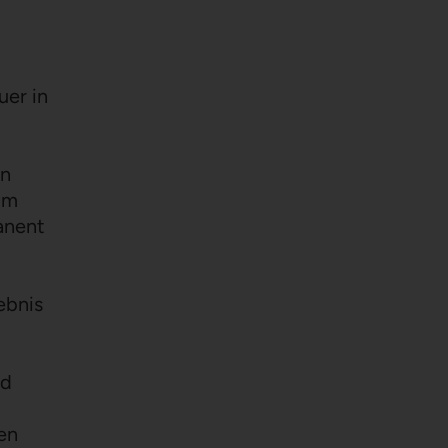
uer in
in
im
anent
ebnis
rd
en