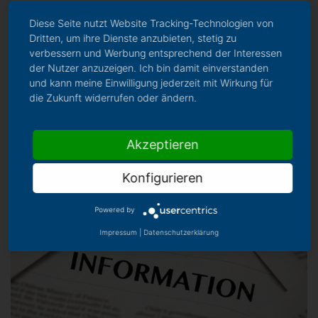
Diese Seite nutzt Website Tracking-Technologien von
Strukturkrise in Deutschland - Wege
Dritten, um ihre Dienste anzubieten, stetig zu
und Lösungen für den Mittelstand. Mit
verbessern und Werbung entsprechend der Interessen
240 Teilnehmenden war das 6.
der Nutzer anzuzeigen. Ich bin damit einverstanden
und kann meine Einwilligung jederzeit mit Wirkung für
Productivity Symposium der Concept
Mehr
die Zukunft widerrufen oder ändern.
AG in Kooperation mit der Bansbach
GmbH so gut besucht wie nie zuvor.
Akzeptieren
Konfigurieren
Powered by
Impressum
|
Datenschutzerklärung