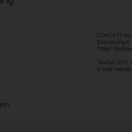
CONCEPT AG
Zettachring 6
70567 Stuttga
Telefon:
0711 
E-mail:
hello
@
gen