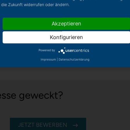
die Zukunft widerrufen oder ändern.
und eine faire Arbeitskultur
ebliche Zusatzleistungen
Akzeptieren
möglich
 mit umfassendem Schulungsangebot
Konfigurieren
gement mit EGYM Wellpass
Powered by
Impressum
|
Datenschutzerklärung
resse geweckt?
JETZT BEWERBEN