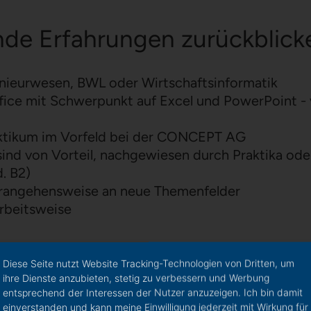
nde Erfahrungen zurückblick
nieurwesen, BWL oder Wirtschaftsinformatik
ice mit Schwerpunkt auf Excel und PowerPoint - vo
ktikum im Vorfeld bei der CONCEPT AG
sind von Vorteil, nachgewiesen durch Praktika od
. B2)
Herangehensweise an neue Themenfelder
rbeitsweise
Diese Seite nutzt Website Tracking-Technologien von Dritten, um
ihre Dienste anzubieten, stetig zu verbessern und Werbung
e
entsprechend der Interessen der Nutzer anzuzeigen. Ich bin damit
einverstanden und kann meine Einwilligung jederzeit mit Wirkung für