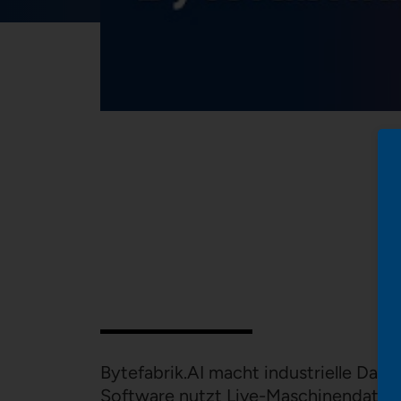
Bytefabrik.AI macht industrielle Dat
Software nutzt Live-Maschinendaten