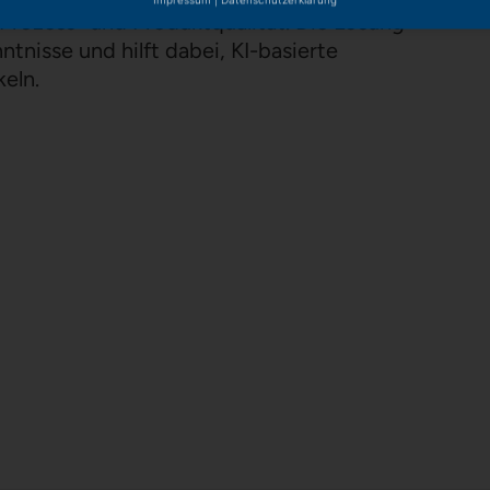
Prozess- und Produktqualität. Die Lösung
tnisse und hilft dabei, KI-basierte
keln.