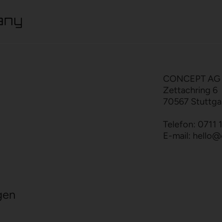
CONCEPT AG
Zettachring 6
70567 Stuttga
Telefon:
0711 
E-mail:
hello
@
gen