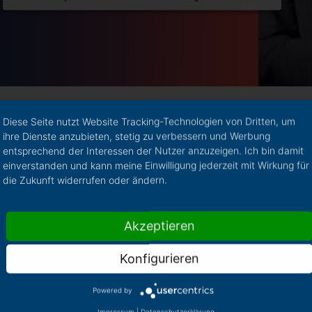
Diese Seite nutzt Website Tracking-Technologien von Dritten, um
ihre Dienste anzubieten, stetig zu verbessern und Werbung
entsprechend der Interessen der Nutzer anzuzeigen. Ich bin damit
einverstanden und kann meine Einwilligung jederzeit mit Wirkung für
die Zukunft widerrufen oder ändern.
Akzeptieren
Konfigurieren
enanalysen einfach! Unsere No-Code-
Powered by
 für datengetriebene Entscheidungen,
Impressum
|
Datenschutzerklärung