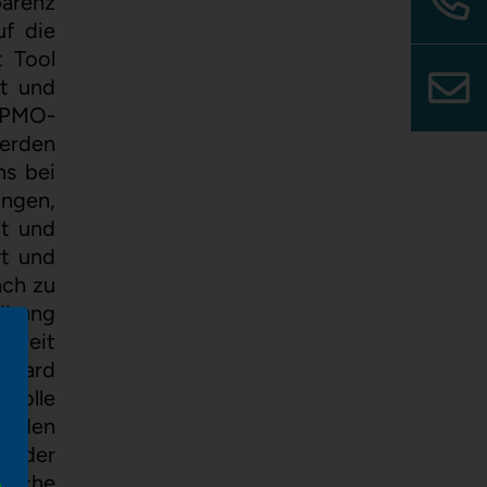
parenz
uf die
t Tool
rt und
n PMO-
werden
ns bei
ngen,
ht und
rt und
ach zu
eibung
sweit
hboard
 volle
henden
in der
gliche