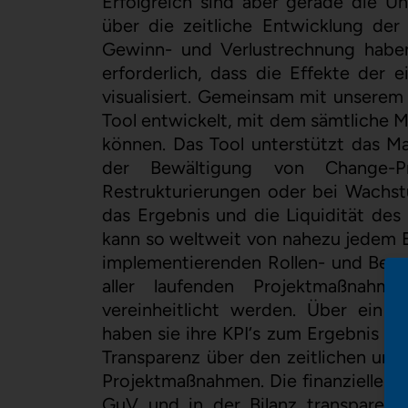
Erfolgreich sind aber gerade die U
über die zeitliche Entwicklung der 
Gewinn- und Verlustrechnung haben
erforderlich, dass die Effekte der
visualisiert. Gemeinsam mit unserem
Tool entwickelt, mit dem sämtliche M
können. Das Tool unterstützt das 
der Bewältigung von Change-P
Restrukturierungen oder bei Wachstu
das Ergebnis und die Liquidität des
kann so weltweit von nahezu jedem E
implementierenden Rollen- und Bere
aller laufenden Projektmaßnahm
vereinheitlicht werden. Über ein ü
haben sie ihre KPI‘s zum Ergebnis und
Transparenz über den zeitlichen und 
Projektmaßnahmen. Die finanziellen 
GuV und in der Bilanz transparent 