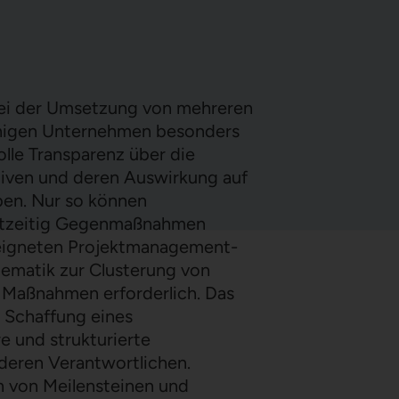
Optimierung Durchlaufzeiten
ei der Umsetzung von mehreren
jenigen Unternehmen besonders
olle Transparenz über die
ativen und deren Auswirkung auf
ben. Nur so können
htzeitig Gegenmaßnahmen
eeigneten Projektmanagement-
stematik zur Clusterung von
n Maßnahmen erforderlich. Das
 Schaffung eines
e und strukturierte
eren Verantwortlichen.
n von Meilensteinen und