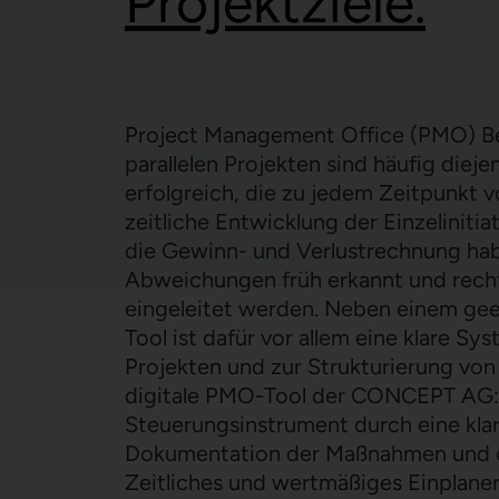
Projektziele.
Operational Excellence
Optimierung Personalstruktur &
Integrierte Finanzplanung
Organisation
Operational Excellence
Supply Chain Management
Liquiditätsoptimierung
Digital Shopfloor Management
Supply Chain Management
Sales & Operations Planning
Optimierung Kostenstruktur &
Qualitätsmanagement
Bestandsoptimierung
Project Management Office (PMO) B
Deckungsbeitrag
parallelen Projekten sind häufig die
erfolgreich, die zu jedem Zeitpunkt v
zeitliche Entwicklung der Einzeliniti
die Gewinn- und Verlustrechnung ha
Abweichungen früh erkannt und rec
eingeleitet werden. Neben einem g
Tool ist dafür vor allem eine klare Sy
Projekten und zur Strukturierung vo
digitale PMO-Tool der CONCEPT AG:
Steuerungsinstrument durch eine klar
Dokumentation der Maßnahmen und d
Zeitliches und wertmäßiges Einplane