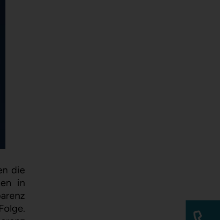
en die
en in
parenz
Folge.